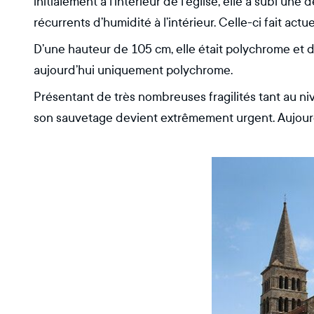
initialement à l’intérieur de l’église, elle a subi u
récurrents d’humidité à l’intérieur. Celle-ci fait act
D’une hauteur de 105 cm, elle était polychrome et do
aujourd’hui uniquement polychrome.
Présentant de très nombreuses fragilités tant au ni
son sauvetage devient extrêmement urgent. Aujourd’h