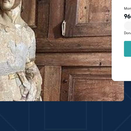
Mon
96
Don