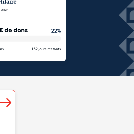
Hilaire
LAIRE
€
de dons
22
%
urs
152 jours restants