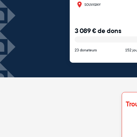
SOUVIGNY
3 089
€
de dons
23 donateurs
152 jou
Tro