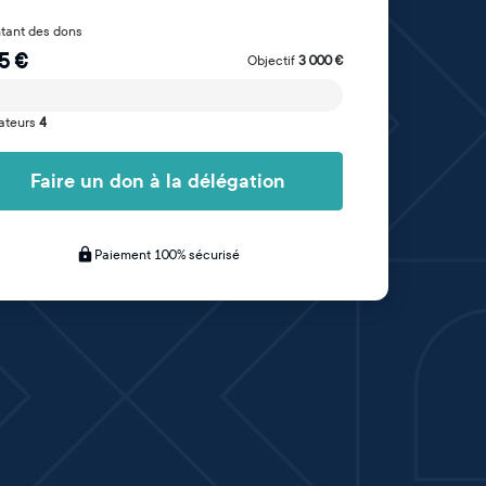
tant des dons
5
€
Objectif
3 000
€
ateurs
4
Faire un don à la délégation
Paiement 100% sécurisé