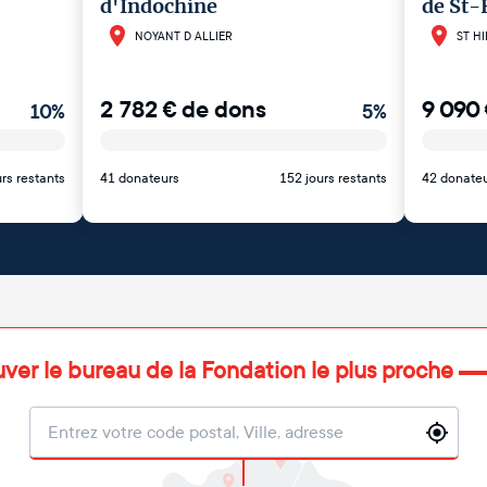
d'Indochine
de St-
NOYANT D ALLIER
ST HI
2 782
€
de dons
9 090
10
%
5
%
rs restants
41 donateurs
152 jours restants
42 donate
uver le bureau de la Fondation le plus proche
Localisation