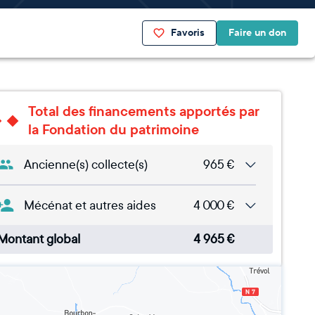
Favoris
Faire un don
Total des financements apportés par
la Fondation du patrimoine
Ancienne(s) collecte(s)
965
€
Mécénat et autres aides
4 000
€
Montant global
4 965
€