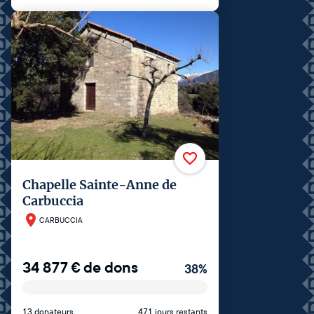
Chapelle Sainte-Anne de
Carbuccia
CARBUCCIA
34 877
€
de dons
38
%
13 donateurs
471 jours restants