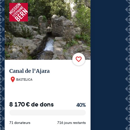
Canal de l'Ajara
BASTELICA
8 170
€
de dons
40
%
71 donateurs
716 jours restants