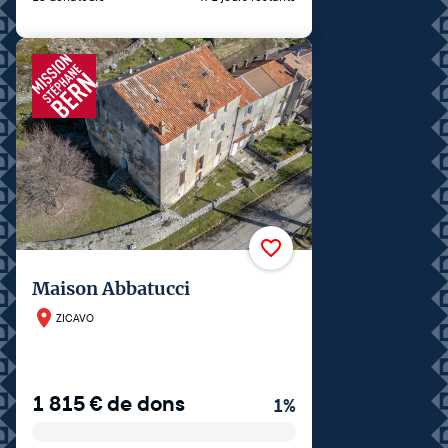
Maison Abbatucci
ZICAVO
1 815
€
de dons
1
%