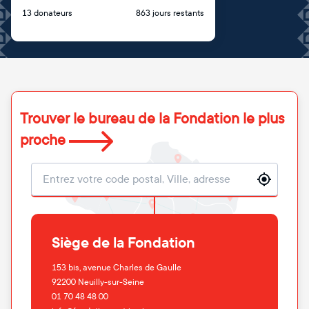
13 donateurs
863 jours restants
Trouver le bureau de la Fondation le plus
proche
Localisation
Siège de la Fondation
153 bis, avenue Charles de Gaulle
92200
Neuilly-sur-Seine
01 70 48 48 00