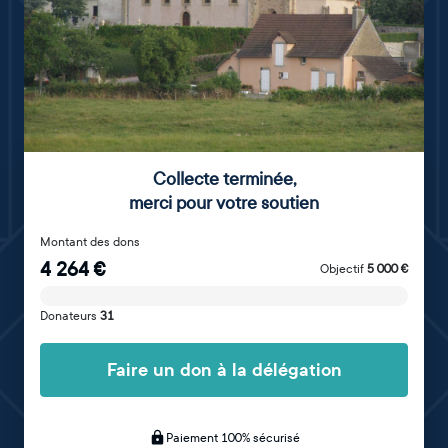
Collecte terminée
,
merci pour votre soutien
Montant des dons
4 264
€
Objectif
5 000
€
Donateurs
31
Faire un don à la délégation
Paiement 100% sécurisé