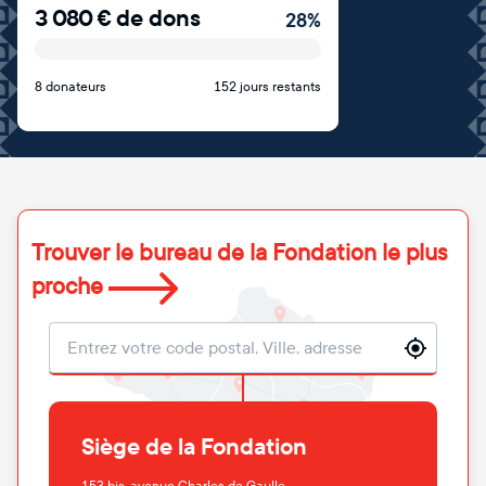
3 080
€
de dons
28
%
8 donateurs
152 jours restants
Trouver le bureau de la Fondation le plus
proche
Localisation
Siège de la Fondation