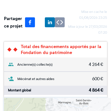
Mise en cache le
Partager
01/08/2026 23:25
ce projet
Mise à jour le
27/03/2026
07:20
Total des financements apportés par la
Fondation du patrimoine
4 264
€
Ancienne(s) collecte(s)
600
€
Mécénat et autres aides
4 864
€
Montant global