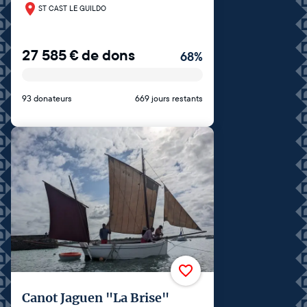
ST CAST LE GUILDO
27 585
€
de dons
68
%
93 donateurs
669 jours restants
Canot Jaguen "La Brise"