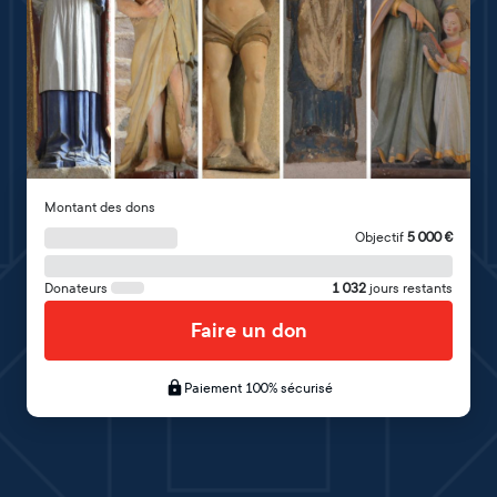
Montant des dons
Objectif
5 000
€
Donateurs
1 032
jours restants
Faire un don
Paiement 100% sécurisé