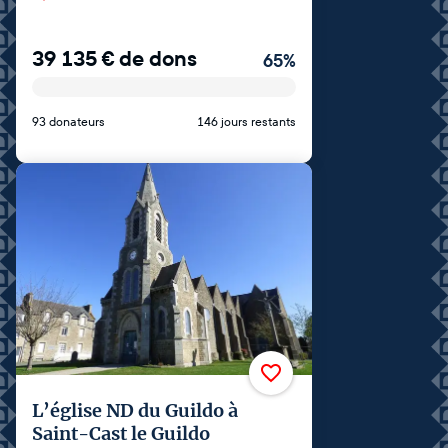
39 135
€
de dons
65
%
93 donateurs
146 jours restants
L’église ND du Guildo à
Saint-Cast le Guildo