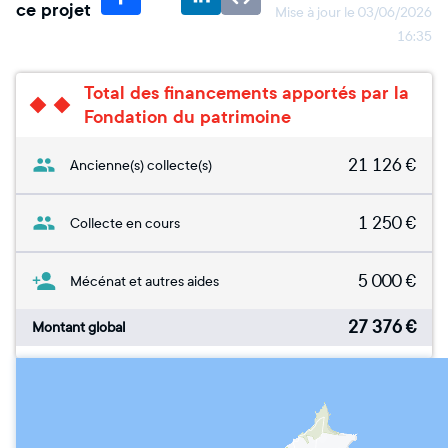
ce projet
Mise à jour le
03/06/2026
16:35
Total des financements apportés par la
Fondation du patrimoine
21 126
€
Ancienne(s) collecte(s)
1 250
€
Collecte en cours
5 000
€
Mécénat et autres aides
27 376
€
Montant global