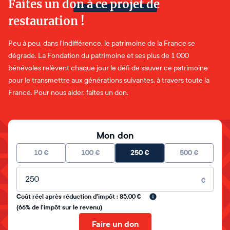
Faites un don à ce projet de
restauration !
Peu à peu, dans l'indifférence, le patrimoine de la France se
dégrade. La Fondation du patrimoine et ses plus de 1 000
bénévoles relèvent chaque jour le défi de sauver ce patrimoine
pour le transmettre aux générations suivantes, à travers toute la
France. Pour nous aider, faites un don.
Mon don
10
€
100
€
250
€
500
€
Montant libre
€
Coût réel après réduction d'impôt : 85.00 €
(66% de l'impôt sur le revenu)
Faire un don