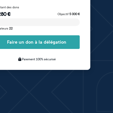
tant des dons
280
€
Objectif
5 000
€
ateurs
22
Faire un don à la délégation
Paiement 100% sécurisé