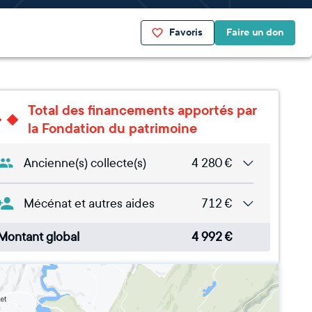
Favoris
Faire un don
Total des financements apportés par
la Fondation du patrimoine
Ancienne(s) collecte(s)
4 280
€
Mécénat et autres aides
712
€
Montant global
4 992
€