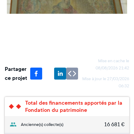
Mise en cache le
Partager
08/08/2026 21:42
ce projet
Mise à jour le
27/03/2026
06:32
Total des financements apportés par la
Fondation du patrimoine
16 681
€
Ancienne(s) collecte(s)