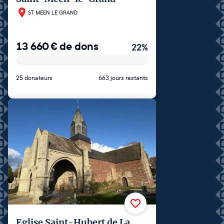
ST MEEN LE GRAND
13 660
€
de dons
22
%
25 donateurs
663 jours restants
Eglise Saint-Hubert de La