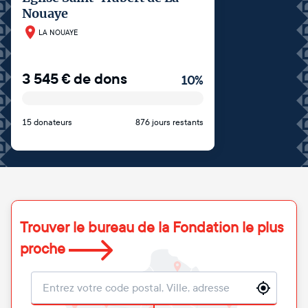
Nouaye
LA NOUAYE
3 545
€
de dons
10
%
15 donateurs
876 jours restants
Trouver le bureau de la Fondation le plus
proche
Localisation