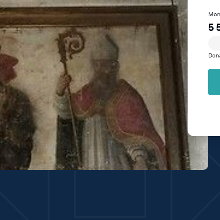
Mon
5 
Don