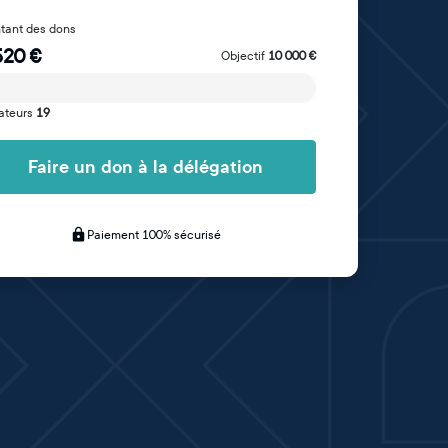
tant des dons
520
€
Objectif
10 000
€
ateurs
19
Faire un don à la délégation
Paiement 100% sécurisé