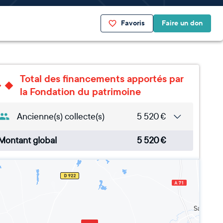
Favoris
Faire un don
Total des financements apportés par
la Fondation du patrimoine
Ancienne(s) collecte(s)
5 520
€
Montant global
5 520
€