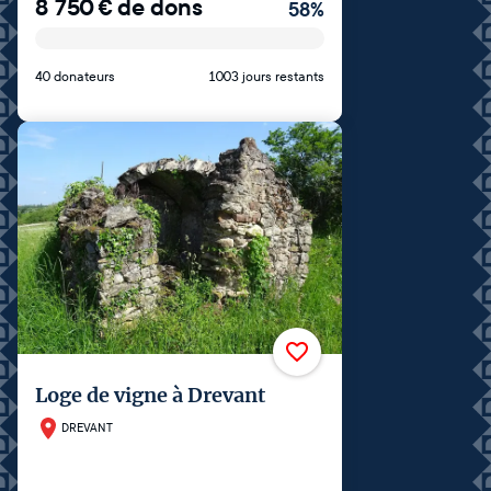
8 750
€
de dons
58
%
40 donateurs
1003 jours restants
Loge de vigne à Drevant
DREVANT