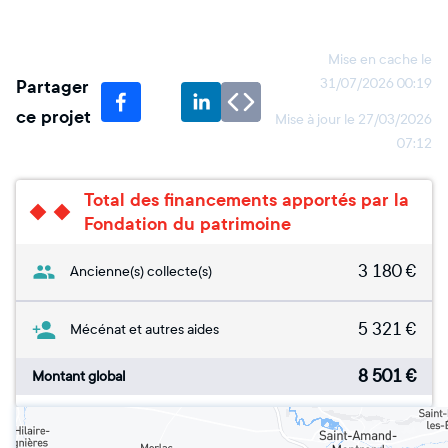
Mise en cache le
Partager
31/07/2026 00:19
ce projet
Mise à jour le
27/03/2026
07:12
Total des financements apportés par la
Fondation du patrimoine
3 180
€
Ancienne(s) collecte(s)
5 321
€
Mécénat et autres aides
8 501
€
Montant global