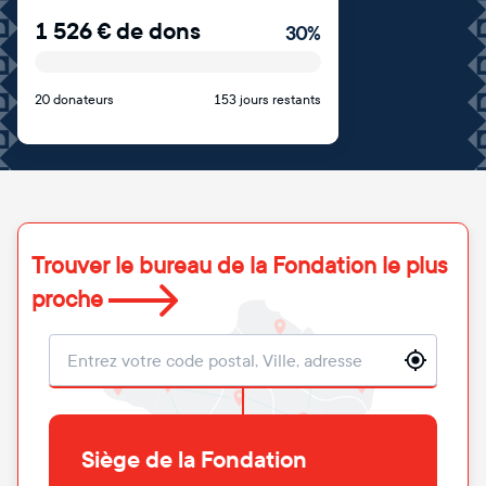
1 526
€
de dons
30
%
20 donateurs
153 jours restants
Trouver le bureau de la Fondation le plus
proche
Localisation
Siège de la Fondation