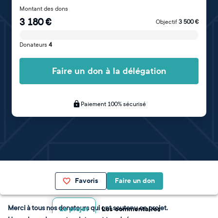
Montant des dons
3 180
€
Objectif
3 500
€
Donateurs
4
Faire un don à la délégation
Paiement 100% sécurisé
Favoris
Faire un don
Merci à tous nos donateurs qui ont soutenu ce projet.
Le projet
Les commentaires