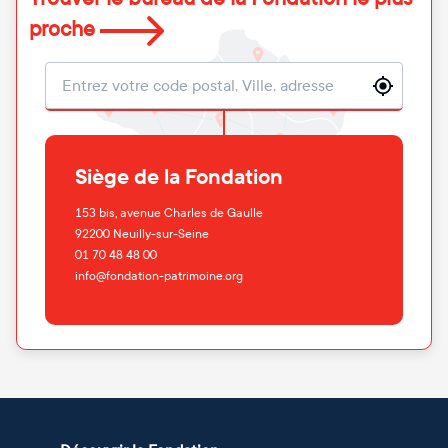
proche
Localisation
Siège de la Fondation
153 bis, avenue Charles de Gaulle
92200
Neuilly-sur-Seine
01 70 48 48 00
info@fondation-patrimoine.org