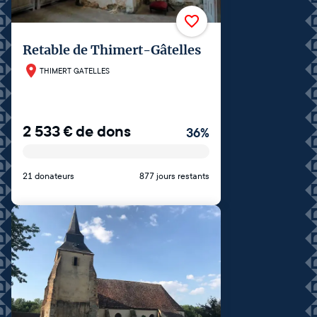
Retable de Thimert-Gâtelles
THIMERT GATELLES
2 533
€
de dons
36
%
21 donateurs
877 jours restants