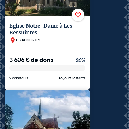
Eglise Notre-Dame à Les
Ressuintes
LES RESSUINTES
3 606
€
de dons
36
%
9 donateurs
146 jours restants