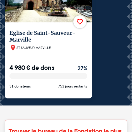
Eglise de Saint-Sauveur-
Marville
ST SAUVEUR MARVILLE
4 980
€
de dons
27
%
31 donateurs
753 jours restants
Trouver le bureau de la Fondation le plus