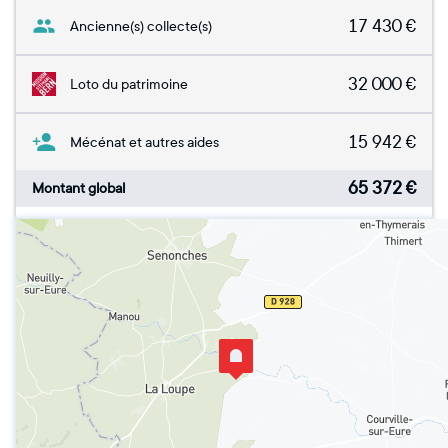
17 430
€
Ancienne(s) collecte(s)
32 000
€
Loto du patrimoine
15 942
€
Mécénat et autres aides
65 372
€
Montant global