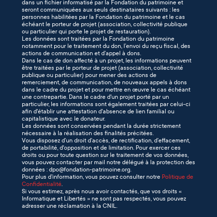
dans un fichier informatisé par la Fondation du patrimoine et
seront communiquées aux seuls destinataires suivants : les
personnes habilitées par la Fondation du patrimoine et le cas
échéant le porteur de projet (association, collectivité publique
ou particulier qui porte le projet de restauration).
Les données sont traitées par la Fondation du patrimoine
notamment pour le traitement du don, l’envoi du reçu fiscal, des
actions de communication et d’appel à dons.
Dans le cas de don affecté à un projet, les informations peuvent
être traitées par le porteur de projet (association, collectivité
publique ou particulier) pour mener des actions de
remerciement, de communication, de nouveaux appels à dons
dans le cadre du projet et pour mettre en œuvre le cas échéant
une contrepartie. Dans le cadre d'un projet porté par un
particulier, les informations sont également traitées par celui-ci
afin d'établir une attestation d'absence de lien familial ou
capitalistique avec le donateur.
Les données sont conservées pendant la durée strictement
nécessaire à la réalisation des finalités précitées.
Vous disposez d’un droit d’accès, de rectification, d’effacement,
de portabilité, d'opposition et de limitation. Pour exercer ces
droits ou pour toute question sur le traitement de vos données,
vous pouvez contacter par mail notre délégué à la protection des
données : dpo@fondation-patrimoine.org.
Pour plus d’information, vous pouvez consulter notre
Politique de
Confidentialité
.
Si vous estimez, après nous avoir contactés, que vos droits «
Informatique et Libertés » ne sont pas respectés, vous pouvez
adresser une réclamation à la CNIL.