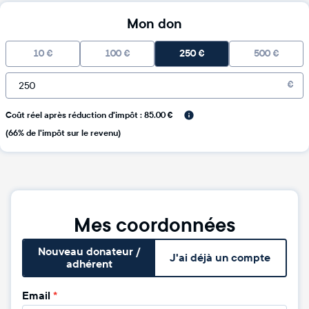
Mon don
10
€
100
€
250
€
500
€
€
Coût réel après réduction d'impôt : 85.00 €
(66% de l'impôt sur le revenu)
Mes coordonnées
Nouveau donateur /
J'ai déjà un compte
adhérent
Email
*