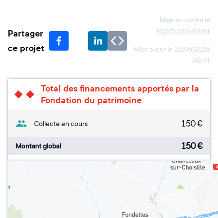
Mise en cache le
Partager
30/07/2026 03:51
ce projet
Mise à jour le
22/06/2026
09:41
Total des financements apportés par la
Fondation du patrimoine
150
€
Collecte en cours
150
€
Montant global