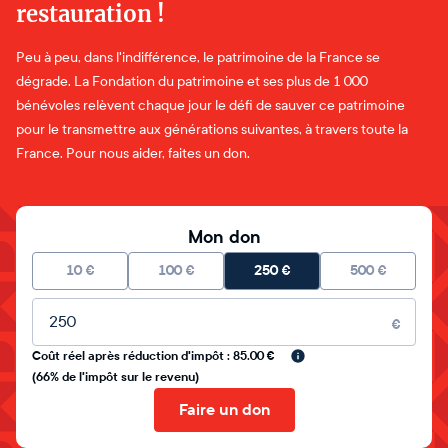
restauration !
Peu à peu, dans l'indifférence, le patrimoine de la France se
dégrade. La Fondation du patrimoine et ses plus de 1 000
bénévoles relèvent chaque jour le défi de sauver ce patrimoine
pour le transmettre aux générations suivantes, à travers toute la
France. Pour nous aider, faites un don.
Mon don
10
€
100
€
250
€
500
€
Montant libre
€
Coût réel après réduction d'impôt : 85.00 €
(66% de l'impôt sur le revenu)
Faire un don