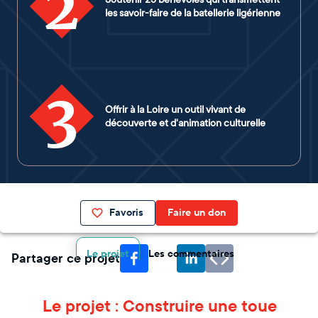
2
les savoir-faire de la batellerie ligérienne
3
Offrir à la Loire un outil vivant de
découverte et d'animation culturelle
Favoris
Faire un don
Le projet
Les commentaires
Partager ce projet
Le projet : Construire une toue