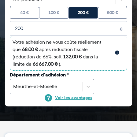
40
€
100
€
200
€
500
€
Montant libre
€
Votre adhésion ne vous coûte réellement
que
68,00 €
après réduction fiscale
(réduction de 66%, soit
132,00 €
dans la
limite de
66 667,00 €
).
Département d'adhésion
*
Meurthe-et-Moselle
Voir les avantages