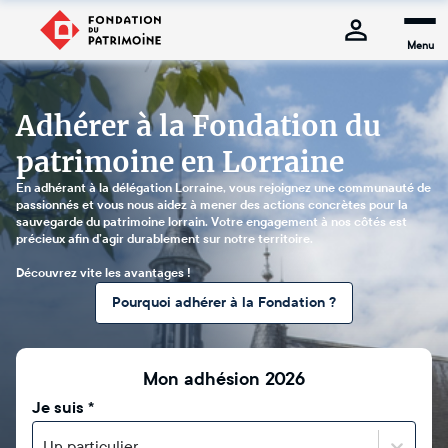
Menu
Adhérer à la Fondation du
patrimoine en Lorraine
En adhérant à la délégation Lorraine, vous rejoignez une communauté de
passionnés et vous nous aidez à mener des actions concrètes pour la
sauvegarde du patrimoine lorrain. Votre engagement à nos côtés est
précieux afin d’agir durablement sur notre territoire.
Découvrez vite les avantages !
Pourquoi adhérer à la Fondation ?
Mon adhésion 2026
Je suis
*
Un particulier