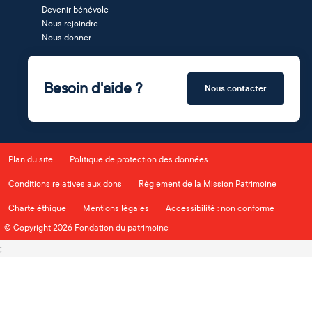
Devenir bénévole
Nous rejoindre
Nous donner
Besoin d'aide ?
Nous contacter
Plan du site
Politique de protection des données
Conditions relatives aux dons
Règlement de la Mission Patrimoine
Charte éthique
Mentions légales
Accessibilité : non conforme
© Copyright 2026 Fondation du patrimoine
;