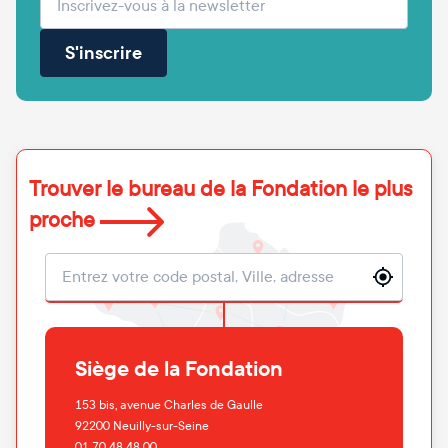
S'inscrire
Trouver le bureau de la Fondation le plus
proche
Localisation
Siège de la Fondation
153 bis, avenue Charles de Gaulle
92200
Neuilly-sur-Seine
01 70 48 48 00