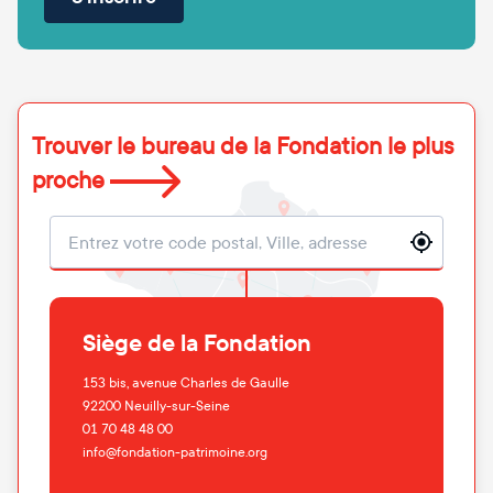
Trouver le bureau de la Fondation le plus
proche
Localisation
Siège de la Fondation
153 bis, avenue Charles de Gaulle
92200
Neuilly-sur-Seine
01 70 48 48 00
info@fondation-patrimoine.org