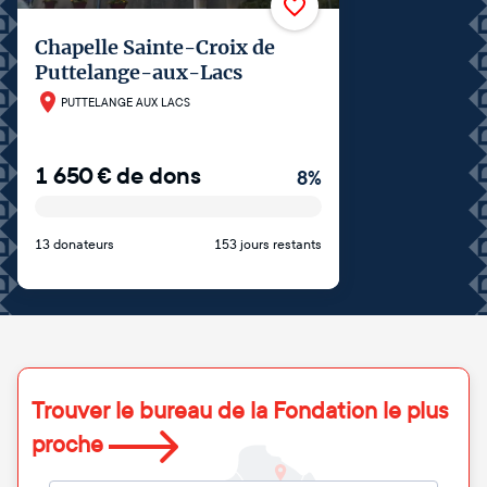
Chapelle Sainte-Croix de
Puttelange-aux-Lacs
PUTTELANGE AUX LACS
1 650
€
de dons
8
%
13 donateurs
153 jours restants
Trouver le bureau de la Fondation le plus
proche