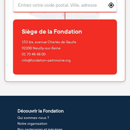
Localisation
Siège de la Fondation
153 bis, avenue Charles de Gaulle
92200
Neuilly-sur-Seine
01 70 48 48 00
info@fondation-patrimoine.org
Découvrir la Fondation
Qui sommes-nous ?
Notre organisation
Nos partenaires et mécènes