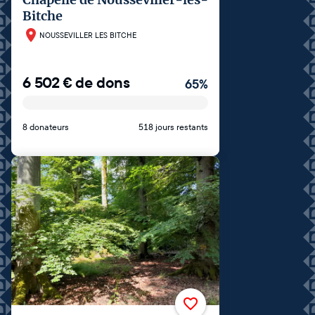
Bitche
NOUSSEVILLER LES BITCHE
6 502
€
de dons
65
%
8 donateurs
518 jours restants