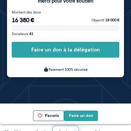
merci pour votre soutien
Montant des dons
16 380
€
Objectif
18 000
€
Donateurs
41
Faire un don à la délégation
Paiement 100% sécurisé
Favoris
Faire un don