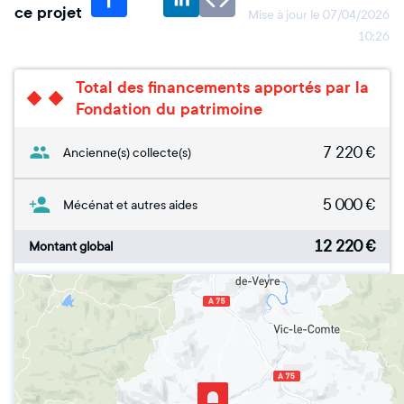
ce projet
Mise à jour le
07/04/2026
10:26
Total des financements apportés par la
Fondation du patrimoine
7 220
€
Ancienne(s) collecte(s)
5 000
€
Mécénat et autres aides
12 220
€
Montant global