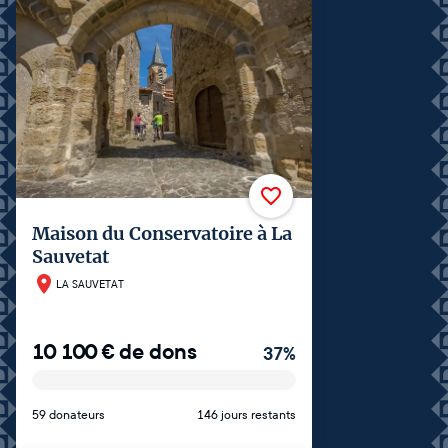
Maison du Conservatoire à La
Sauvetat
LA SAUVETAT
10 100
€
de dons
37
%
59 donateurs
146 jours restants