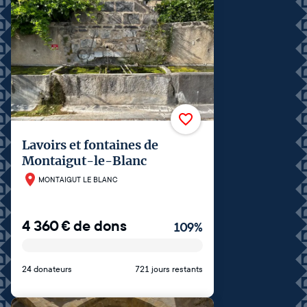
Lavoirs et fontaines de
Montaigut-le-Blanc
MONTAIGUT LE BLANC
4 360
€
de dons
109
%
24 donateurs
721 jours restants