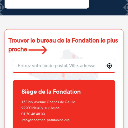
Trouver le bureau de la Fondation le plus
proche
Localisation
Siège de la Fondation
153 bis, avenue Charles de Gaulle
92200
Neuilly-sur-Seine
01 70 48 48 00
info@fondation-patrimoine.org