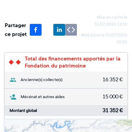
Mise en cache le
Partager
31/07/2026 12:10
ce projet
Mise à jour le
01/07/2026
02:02
Total des financements apportés par la
Fondation du patrimoine
16 352
€
Ancienne(s) collecte(s)
15 000
€
Mécénat et autres aides
31 352
€
Montant global