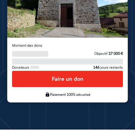
Montant des dons
Objectif
27 000
€
Donateurs
146
jours restants
Faire un don
Paiement 100% sécurisé