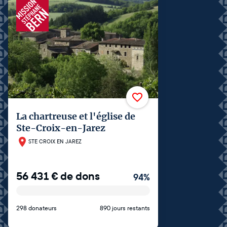
La chartreuse et l'église de
Ste-Croix-en-Jarez
STE CROIX EN JAREZ
56 431
€
de dons
94
%
298 donateurs
890 jours restants