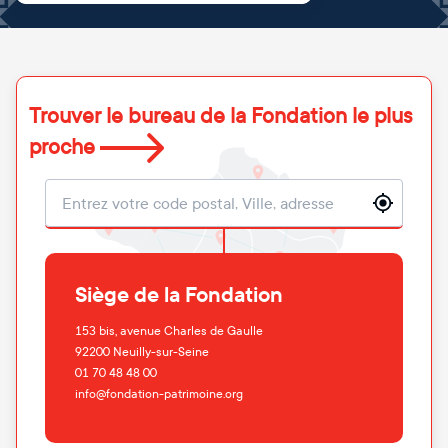
Trouver le bureau de la Fondation le plus
proche
Localisation
Siège de la Fondation
153 bis, avenue Charles de Gaulle
92200
Neuilly-sur-Seine
01 70 48 48 00
info@fondation-patrimoine.org