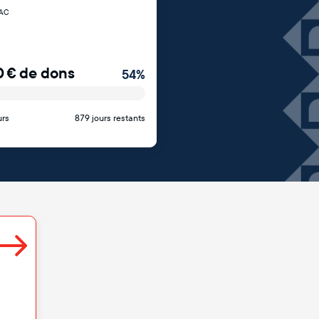
AC
0
€
de dons
54
%
urs
879 jours restants