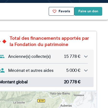
Favoris
Faire un don
Total des financements apportés par
la Fondation du patrimoine
Ancienne(s) collecte(s)
15 778
€
Mécénat et autres aides
5 000
€
Montant global
20 778
€