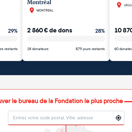
Montréal
JAUJ
MONTREAL
2 860
€
de dons
10 87
29
%
28
%
rs restants
18 donateurs
879 jours restants
60 donate
uver le bureau de la Fondation le plus proche
Localisation