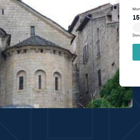
Mon
15
Don