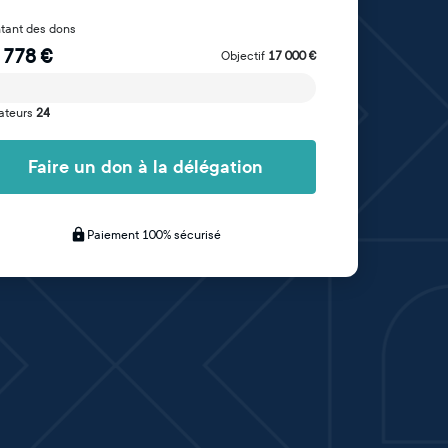
tant des dons
 778
€
Objectif
17 000
€
ateurs
24
Faire un don à la délégation
Paiement 100% sécurisé