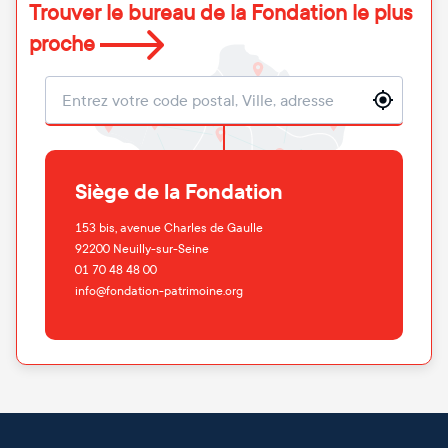
Trouver le bureau de la Fondation le plus
proche
Localisation
Siège de la Fondation
153 bis, avenue Charles de Gaulle
92200
Neuilly-sur-Seine
01 70 48 48 00
info@fondation-patrimoine.org