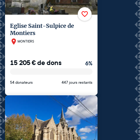
Eglise Saint-Sulpice de
Montiers
MONTIERS
15 205
€
de dons
6
%
54 donateurs
447 jours restants