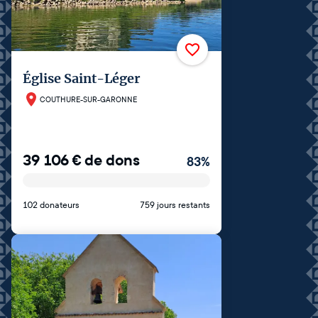
Église Saint-Léger
COUTHURE-SUR-GARONNE
39 106
€
de dons
83
%
102 donateurs
759 jours restants