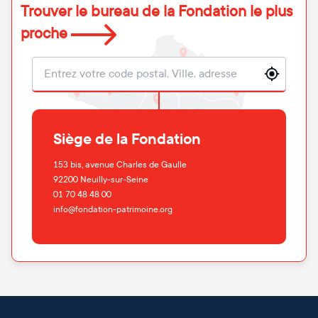
Trouver le bureau de la Fondation le plus
proche
Localisation
Siège de la Fondation
153 bis, avenue Charles de Gaulle
92200
Neuilly-sur-Seine
01 70 48 48 00
info@fondation-patrimoine.org