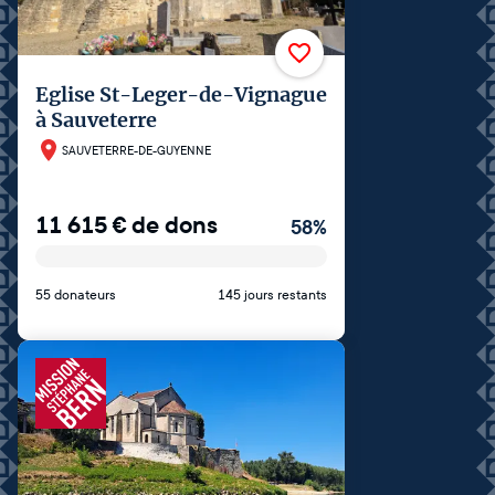
Eglise St-Leger-de-Vignague
à Sauveterre
SAUVETERRE-DE-GUYENNE
11 615
€
de dons
58
%
55 donateurs
145 jours restants