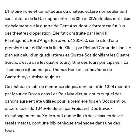
L’histoire riche et tumultueuse du château éclaire non seulement
sur l’histoire de la Gascogne entre les XIIe et XIVe siècles, mais plus
globalement sur la guerre de Cent Ans, dont la forteresse fut l’un
des théâtres d’opération. Elle fut construite par Henri III
Plantagenêt, Roi d’Angleterre, vers 1230-50, sur le site d’une
première tour édifiée à la fin du XIIe s. par Richard Cœur de Lion. Le
plan est celui d’un quadrilatère (les Quatre Sos signifiant les Quatre
Sœurs, c’est à dire les quatre tours). Une des tours principales « La
Thomasse » (hommage à Thomas Becket, archevêque de
Canterbury) subsiste toujours.
Ce château a subi de nombreux sièges, dont celui de 1324 raconté
par Maurice Druon dans Les Rois Maudits, au cours duquel des
canons auraient été utilisés pour la première fois en Occident, ou
encore celui de 1345-46 décrit par Froissard. Des travaux
d’aménagement au XVIIe s. ont donné lieu à des espaces de vie
restés intacts, dont une bibliothèque aménagée dans une des
tours.