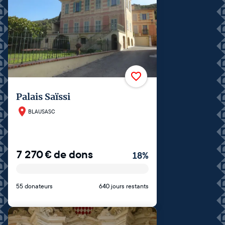
Palais Saïssi
BLAUSASC
7 270
€
de dons
18
%
55 donateurs
640 jours restants