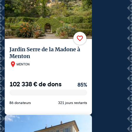
Jardin Serre de la Madone à
Menton
MENTON
102 338
€
de dons
85
%
86 donateurs
321 jours restants