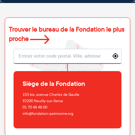
Trouver le bureau de la Fondation le plus
proche
Localisation
Siège de la Fondation
153 bis, avenue Charles de Gaulle
92200
Neuilly-sur-Seine
01 70 48 48 00
info@fondation-patrimoine.org