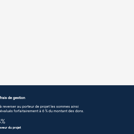
rais de gestion
 reverser au porteur de projet les sommes ainsi
n évalués forfaitairement à 6 % du montant des dons.
4
%
aveur du projet