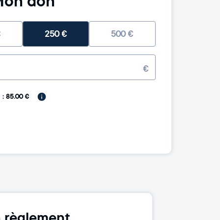
on don
€
250
€
500
€
€
: 85.00 €
 règlement