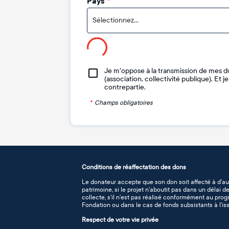
Pays
*
Sélectionnez...
Je m'oppose à la transmission de mes d
(association, collectivité publique). Et 
contrepartie.
*
Champs obligatoires
Conditions de réaffectation des dons
Le donateur accepte que son don soit affecté à d’au
patrimoine, si le projet n’aboutit pas dans un délai 
collecte, s’il n’est pas réalisé conformément au pro
Fondation ou dans le cas de fonds subsistants à l’iss
Respect de votre vie privée