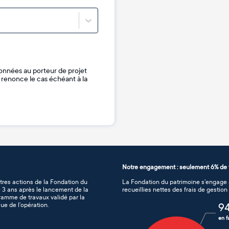
onnées au porteur de projet
je renonce le cas échéant à la
Notre engagement : seulement 6% de f
tres actions de la Fondation du
La Fondation du patrimoine s’engage à
de 3 ans après le lancement de la
recueillies nettes des frais de gestio
gramme de travaux validé par la
ue de l’opération.
9
en f