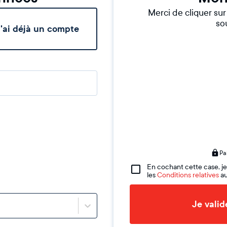
Merci de cliquer su
sou
'ai déjà un compte
Pa
En cochant cette case, je
les
Conditions relatives
au
Je vali