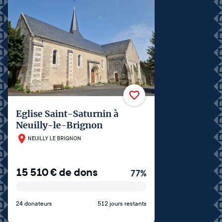
Eglise Saint-Saturnin à
Neuilly-le-Brignon
NEUILLY LE BRIGNON
15 510
€
de dons
77
%
24 donateurs
512 jours restants