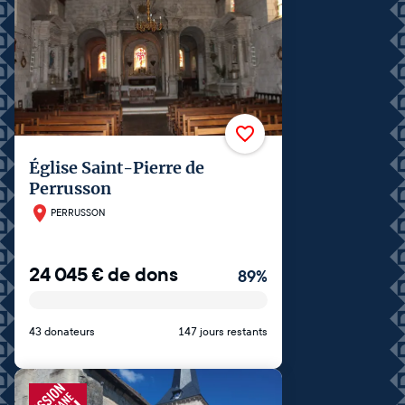
Église Saint-Pierre de
Perrusson
PERRUSSON
24 045
€
de dons
89
%
43 donateurs
147 jours restants