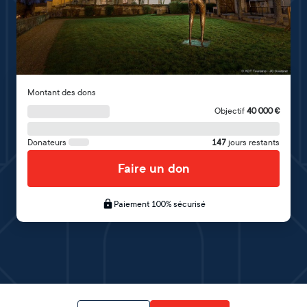
Montant des dons
Objectif
40 000
€
Donateurs
147
jours restants
Faire un don
Paiement 100% sécurisé