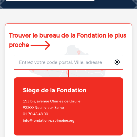
Trouver le bureau de la Fondation le plus
proche
Localisation
Siège de la Fondation
153 bis, avenue Charles de Gaulle
92200
Neuilly-sur-Seine
01 70 48 48 00
info@fondation-patrimoine.org