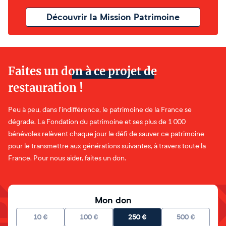
Découvrir la Mission Patrimoine
Faites un don à ce projet de
restauration !
Peu à peu, dans l'indifférence, le patrimoine de la France se
dégrade. La Fondation du patrimoine et ses plus de 1 000
bénévoles relèvent chaque jour le défi de sauver ce patrimoine
pour le transmettre aux générations suivantes, à travers toute la
France. Pour nous aider, faites un don.
Mon don
10
€
100
€
250
€
500
€