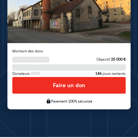
Montant des dons
Objectif
25 000
€
Donateurs
146
jours restants
Faire un don
Paiement 100% sécurisé