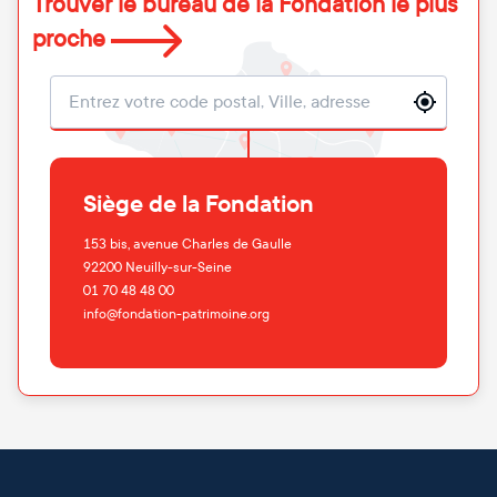
Trouver le bureau de la Fondation le plus
proche
Localisation
Siège de la Fondation
153 bis, avenue Charles de Gaulle
92200
Neuilly-sur-Seine
01 70 48 48 00
info@fondation-patrimoine.org