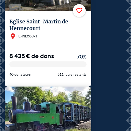
Eglise Saint-Martin de
Hennecourt
HENNECOURT
8 435
€
de dons
70
%
40 donateurs
511 jours restants