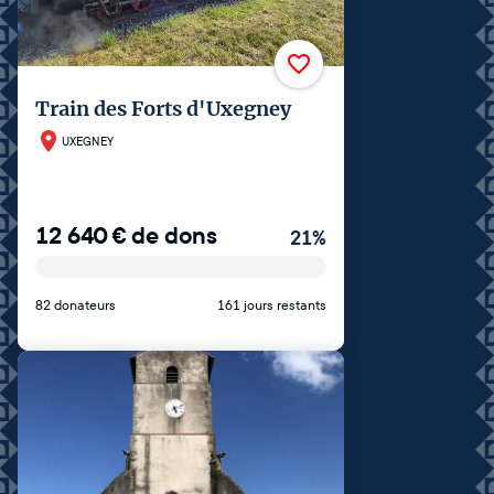
Train des Forts d'Uxegney
UXEGNEY
12 640
€
de dons
21
%
82 donateurs
161 jours restants