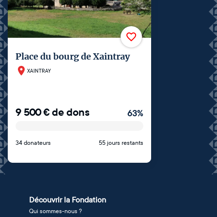
Place du bourg de Xaintray
XAINTRAY
9 500
€
de dons
63
%
34 donateurs
55 jours restants
Découvrir la Fondation
Qui sommes-nous ?