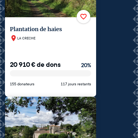
Plantation de haies
LA CRECHE
20 910
€
de dons
20
%
155 donateurs
117 jours restants