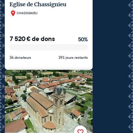
Eglise de Chassignieu
CHASSIGNIEU
7 520
€
de dons
50
%
36 donateurs
391 jours restants