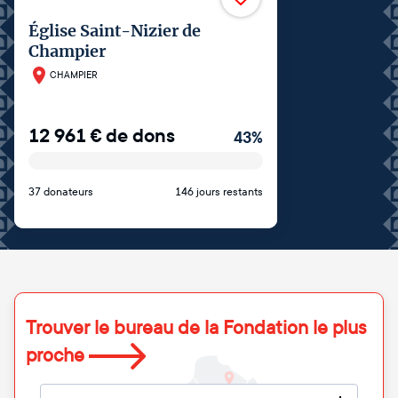
Église Saint-Nizier de
Champier
CHAMPIER
12 961
€
de dons
43
%
37 donateurs
146 jours restants
Trouver le bureau de la Fondation le plus
proche