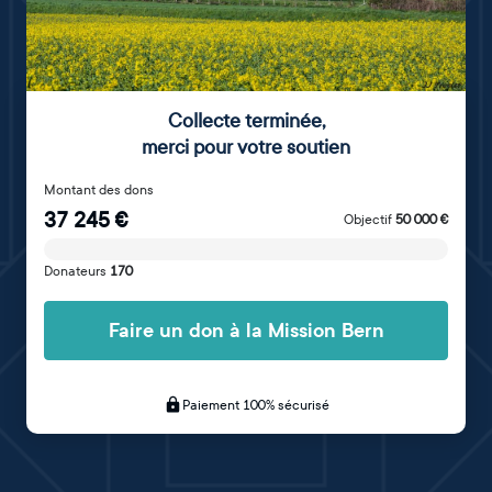
Collecte terminée
,
merci pour votre soutien
Montant des dons
37 245
€
Objectif
50 000
€
Donateurs
170
Faire un don à la Mission Bern
Paiement 100% sécurisé