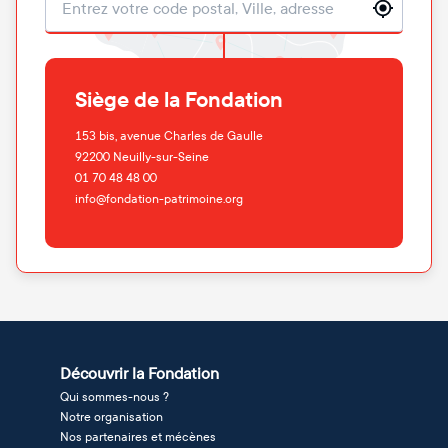
Localisation
Siège de la Fondation
153 bis, avenue Charles de Gaulle
92200
Neuilly-sur-Seine
01 70 48 48 00
info@fondation-patrimoine.org
Découvrir la Fondation
Qui sommes-nous ?
Notre organisation
Nos partenaires et mécènes