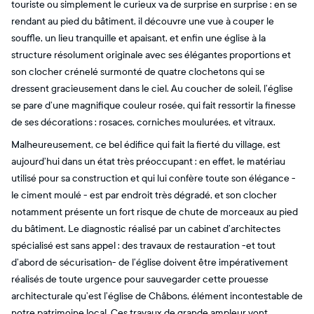
touriste ou simplement le curieux va de surprise en surprise : en se
rendant au pied du bâtiment, il découvre une vue à couper le
souffle, un lieu tranquille et apaisant, et enfin une église à la
structure résolument originale avec ses élégantes proportions et
son clocher crénelé surmonté de quatre clochetons qui se
dressent gracieusement dans le ciel. Au coucher de soleil, l’église
se pare d’une magnifique couleur rosée, qui fait ressortir la finesse
de ses décorations : rosaces, corniches moulurées, et vitraux.
Malheureusement, ce bel édifice qui fait la fierté du village, est
aujourd’hui dans un état très préoccupant : en effet, le matériau
utilisé pour sa construction et qui lui confère toute son élégance -
le ciment moulé - est par endroit très dégradé, et son clocher
notamment présente un fort risque de chute de morceaux au pied
du bâtiment. Le diagnostic réalisé par un cabinet d’architectes
spécialisé est sans appel : des travaux de restauration -et tout
d’abord de sécurisation- de l’église doivent être impérativement
réalisés de toute urgence pour sauvegarder cette prouesse
architecturale qu’est l’église de Châbons, élément incontestable de
notre patrimoine local. Ces travaux de grande ampleur vont