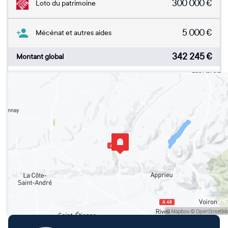
300 000
€
Loto du patrimoine
5 000
€
Mécénat et autres aides
342 245
€
Montant global