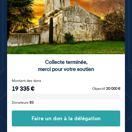
Collecte terminée
,
merci pour votre soutien
Montant des dons
19 335
€
Objectif
20 000
€
Donateurs
83
Faire un don à la délégation