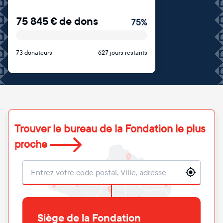
75 845
€
de dons
75
%
73 donateurs
627 jours restants
Trouver le bureau de la Fondation le plus
proche
Localisation
Siège de la Fondation