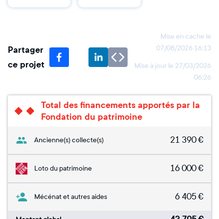
Mise en cache le
Partager
07/08/2026 16:13
ce projet
Mise à jour le
27/03/2026
06:26
Total des financements apportés par la
Fondation du patrimoine
21 390
€
Ancienne(s) collecte(s)
16 000
€
Loto du patrimoine
6 405
€
Mécénat et autres aides