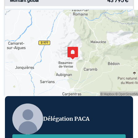
43 795
€
Montant global
Délégation PACA