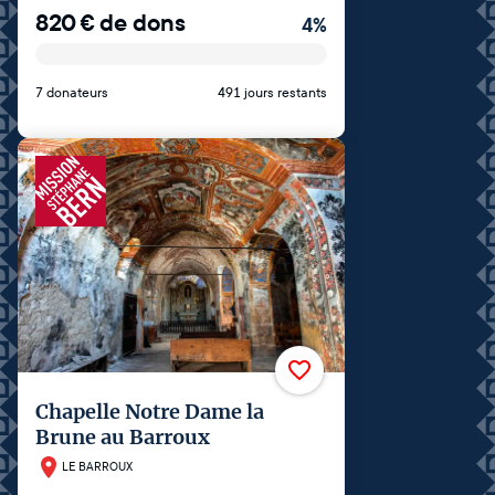
820
€
de dons
4
%
7 donateurs
491 jours restants
Chapelle Notre Dame la
Brune au Barroux
LE BARROUX