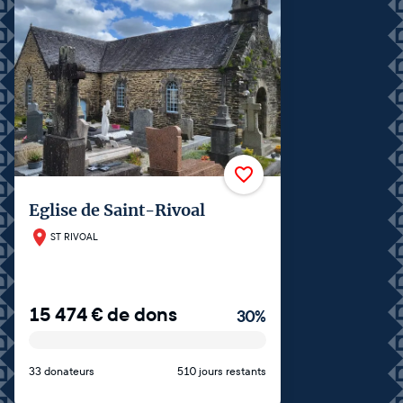
Eglise de Saint-Rivoal
ST RIVOAL
15 474
€
de dons
30
%
33 donateurs
510 jours restants