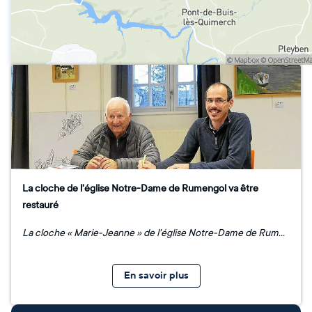
La cloche de l'église Notre-Dame de Rumengol va être
restauré
La cloche « Marie-Jeanne » de l'église Notre-Dame de Rumengol, installée en 1899, est en cours de restauration en raison d’une fissure qui menace sa stabilité. Nommée en l’honneur de sa marraine, Marie-Françoise, et de son parrain, Jean Le Lann, ancien maire de Rumengol, cette cloche risquait de se détériorer davantage. Les travaux visent à réparer la fissure et à garantir la sécurité du site, tout en préservant ce symbole du patrimoine local.
En savoir plus