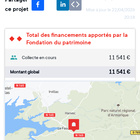
ce projet
Mise à jour le
22/04/2026
20:18
Total des financements apportés par la
Fondation du patrimoine
11 541
€
Collecte en cours
11 541
€
Montant global