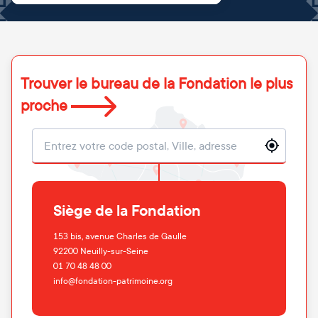
Trouver le bureau de la Fondation le plus
proche
Localisation
Siège de la Fondation
153 bis, avenue Charles de Gaulle
92200
Neuilly-sur-Seine
01 70 48 48 00
info@fondation-patrimoine.org