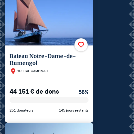
Bateau Notre-Dame-de-
Rumengol
HOPITAL CAMFROUT
44 151
€
de dons
58
%
251 donateurs
145 jours restants