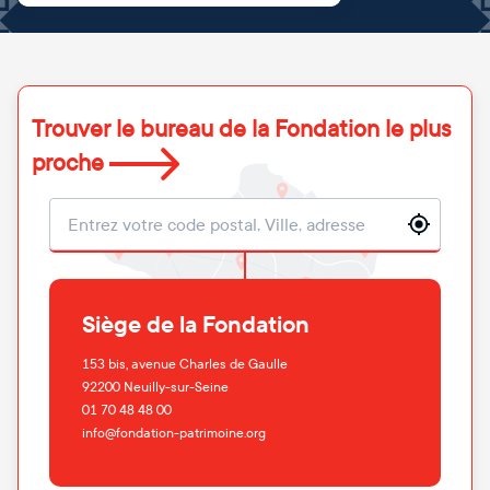
Trouver le bureau de la Fondation le plus
proche
Localisation
Siège de la Fondation
153 bis, avenue Charles de Gaulle
92200
Neuilly-sur-Seine
01 70 48 48 00
info@fondation-patrimoine.org