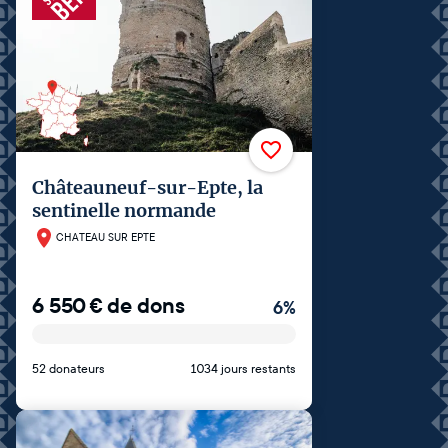
Châteauneuf-sur-Epte, la
sentinelle normande
CHATEAU SUR EPTE
6 550
€
de dons
6
%
52 donateurs
1034 jours restants