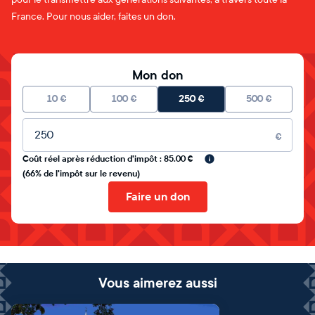
France. Pour nous aider, faites un don.
Mon don
10
€
100
€
250
€
500
€
Montant libre
€
Coût réel après réduction d'impôt : 85.00 €
(66% de l'impôt sur le revenu)
Faire un don
Vous aimerez aussi