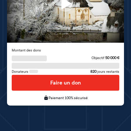
Montant des dons
Objectif
50 000
€
Donateurs
820
jours restants
Faire un don
Paiement 100% sécurisé