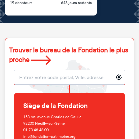
19 donateurs
643 jours restants
Trouver le bureau de la Fondation le plus
proche
Localisation
Siège de la Fondation
153 bis, avenue Charles de Gaulle
92200
Neuilly-sur-Seine
01 70 48 48 00
info@fondation-patrimoine.org