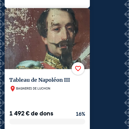
Tableau de Napoléon III
BAGNERES DE LUCHON
1 492
€
de dons
16
%