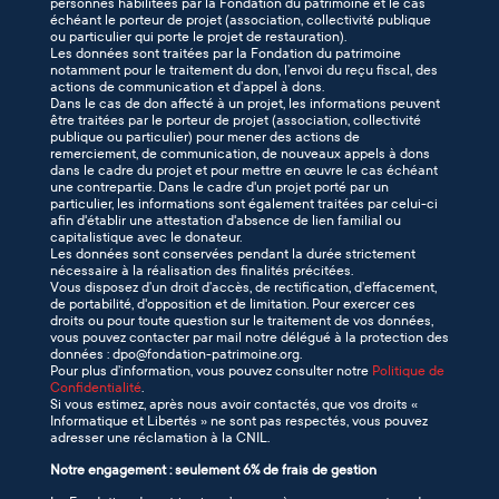
personnes habilitées par la Fondation du patrimoine et le cas
échéant le porteur de projet (association, collectivité publique
ou particulier qui porte le projet de restauration).
Les données sont traitées par la Fondation du patrimoine
notamment pour le traitement du don, l’envoi du reçu fiscal, des
actions de communication et d’appel à dons.
Dans le cas de don affecté à un projet, les informations peuvent
être traitées par le porteur de projet (association, collectivité
publique ou particulier) pour mener des actions de
remerciement, de communication, de nouveaux appels à dons
dans le cadre du projet et pour mettre en œuvre le cas échéant
une contrepartie. Dans le cadre d'un projet porté par un
particulier, les informations sont également traitées par celui-ci
afin d'établir une attestation d'absence de lien familial ou
capitalistique avec le donateur.
Les données sont conservées pendant la durée strictement
nécessaire à la réalisation des finalités précitées.
Vous disposez d’un droit d’accès, de rectification, d’effacement,
de portabilité, d'opposition et de limitation. Pour exercer ces
droits ou pour toute question sur le traitement de vos données,
vous pouvez contacter par mail notre délégué à la protection des
données : dpo@fondation-patrimoine.org.
Pour plus d’information, vous pouvez consulter notre
Politique de
Confidentialité
.
Si vous estimez, après nous avoir contactés, que vos droits «
Informatique et Libertés » ne sont pas respectés, vous pouvez
adresser une réclamation à la CNIL.
Notre engagement : seulement 6% de frais de gestion