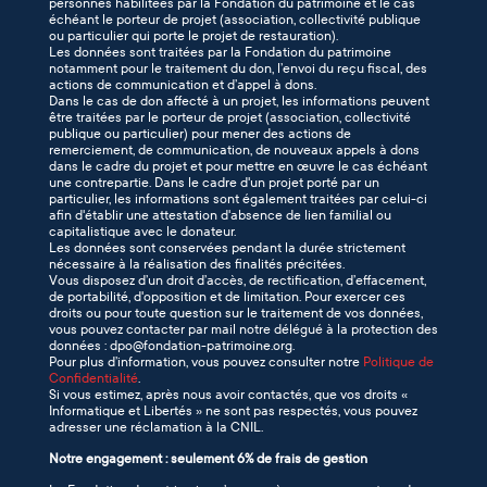
personnes habilitées par la Fondation du patrimoine et le cas
échéant le porteur de projet (association, collectivité publique
ou particulier qui porte le projet de restauration).
Les données sont traitées par la Fondation du patrimoine
notamment pour le traitement du don, l’envoi du reçu fiscal, des
actions de communication et d’appel à dons.
Dans le cas de don affecté à un projet, les informations peuvent
être traitées par le porteur de projet (association, collectivité
publique ou particulier) pour mener des actions de
remerciement, de communication, de nouveaux appels à dons
dans le cadre du projet et pour mettre en œuvre le cas échéant
une contrepartie. Dans le cadre d'un projet porté par un
particulier, les informations sont également traitées par celui-ci
afin d'établir une attestation d'absence de lien familial ou
capitalistique avec le donateur.
Les données sont conservées pendant la durée strictement
nécessaire à la réalisation des finalités précitées.
Vous disposez d’un droit d’accès, de rectification, d’effacement,
de portabilité, d'opposition et de limitation. Pour exercer ces
droits ou pour toute question sur le traitement de vos données,
vous pouvez contacter par mail notre délégué à la protection des
données : dpo@fondation-patrimoine.org.
Pour plus d’information, vous pouvez consulter notre
Politique de
Confidentialité
.
Si vous estimez, après nous avoir contactés, que vos droits «
Informatique et Libertés » ne sont pas respectés, vous pouvez
adresser une réclamation à la CNIL.
Notre engagement : seulement 6% de frais de gestion