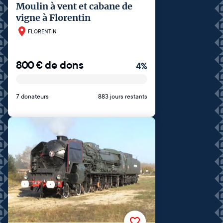
Moulin à vent et cabane de
vigne à Florentin
FLORENTIN
800
€
de dons
4
%
7 donateurs
883 jours restants