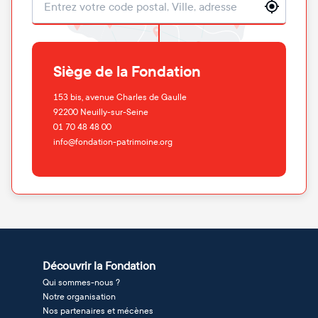
Localisation
Siège de la Fondation
153 bis, avenue Charles de Gaulle
92200
Neuilly-sur-Seine
01 70 48 48 00
info@fondation-patrimoine.org
Découvrir la Fondation
Qui sommes-nous ?
Notre organisation
Nos partenaires et mécènes