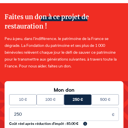
Faites un don à ce projet de
restauration !
Peu à peu, dans l'indifférence, le patrimoine de la France se
dégrade. La Fondation du patrimoine et ses plus de 1 000
bénévoles relèvent chaque jour le défi de sauver ce patrimoine
pour le transmettre aux générations suivantes, à travers toute la
France. Pour nous aider, faites un don.
Mon don
10
€
100
€
250
€
500
€
Montant libre
€
Coût réel après réduction d'impôt : 85.00 €