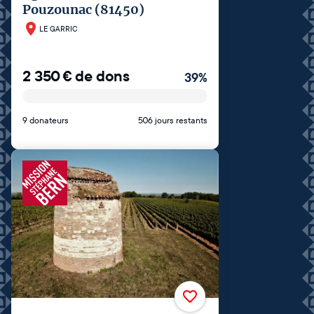
Pouzounac (81450)
LE GARRIC
2 350
€
de dons
39
%
9 donateurs
506 jours restants