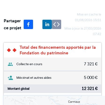
Mise en cache le
Partager
01/08/2026 15:51
ce projet
Mise à jour le
27/03/2026
07:42
Total des financements apportés par la
Fondation du patrimoine
7 321
€
Collecte en cours
5 000
€
Mécénat et autres aides
12 321
€
Montant global