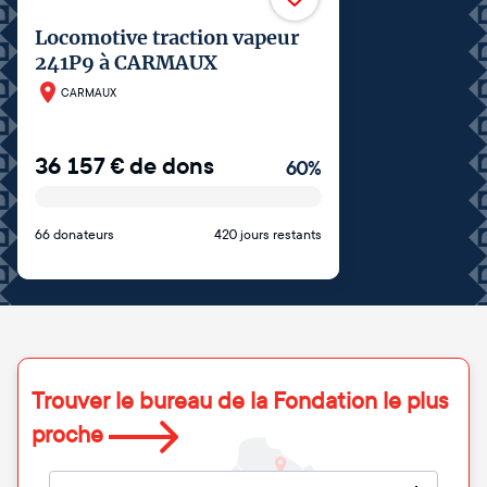
Locomotive traction vapeur
241P9 à CARMAUX
CARMAUX
36 157
€
de dons
60
%
66 donateurs
420 jours restants
Trouver le bureau de la Fondation le plus
proche