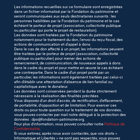
Les informations recueillies sur ce formulaire sont enregistrées
dans un fichier informatisé par la Fondation du patrimoine et
seront communiquées aux seuls destinataires suivants : les
personnes habilitées par la Fondation du patrimoine et le cas
échéant le porteur de projet (association, collectivité publique
ou particulier qui porte le projet de restauration).
Les données sont traitées par la Fondation du patrimoine
notamment pour le traitement du don, l’envoi du reçu fiscal, des
actions de communication et d’appel à dons.
Dans le cas de don affecté à un projet, les informations peuvent
être traitées par le porteur de projet (association, collectivité
publique ou particulier) pour mener des actions de
remerciement, de communication, de nouveaux appels à dons
dans le cadre du projet et pour mettre en œuvre le cas échéant
une contrepartie. Dans le cadre d'un projet porté par un
particulier, les informations sont également traitées par celui-ci
afin d'établir une attestation d'absence de lien familial ou
capitalistique avec le donateur.
Les données sont conservées pendant la durée strictement
nécessaire à la réalisation des finalités précitées.
Vous disposez d’un droit d’accès, de rectification, d’effacement,
de portabilité, d'opposition et de limitation. Pour exercer ces
droits ou pour toute question sur le traitement de vos données,
vous pouvez contacter par mail notre délégué à la protection des
données : dpo@fondation-patrimoine.org.
Pour plus d’information, vous pouvez consulter notre
Politique de
Confidentialité
.
Si vous estimez, après nous avoir contactés, que vos droits «
Informatique et Libertés » ne sont pas respectés, vous pouvez