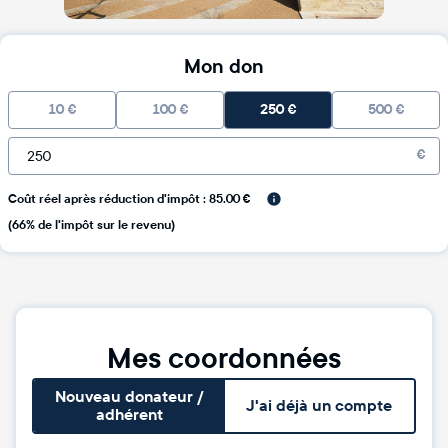
Mon don
10
€
100
€
250
€
500
€
€
Coût réel après réduction d'impôt : 85.00 €
(66% de l'impôt sur le revenu)
Mes coordonnées
Nouveau donateur /
J'ai déjà un compte
adhérent