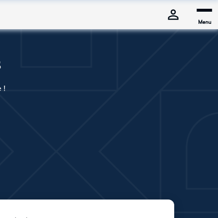
Menu
s
 !