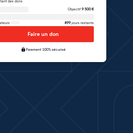
tant des dons
Objectif
9 500
€
ateurs
499
jours restants
Faire un don
Paiement 100% sécurisé