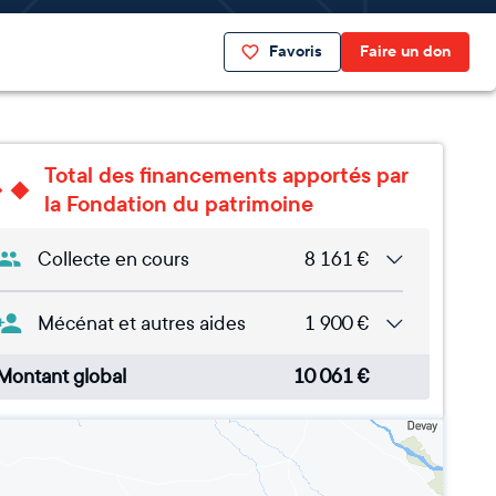
Favoris
Faire un don
Total des financements apportés par
la Fondation du patrimoine
Collecte en cours
8 161
€
Mécénat et autres aides
1 900
€
Montant global
10 061
€