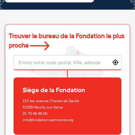
Trouver le bureau de la Fondation le plus
proche
Localisation
Siège de la Fondation
153 bis, avenue Charles de Gaulle
92200
Neuilly-sur-Seine
01 70 48 48 00
info@fondation-patrimoine.org