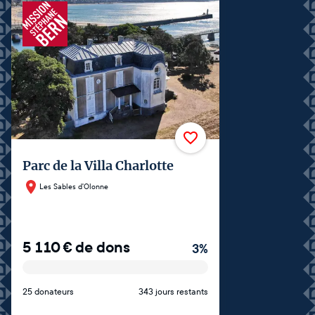
Parc de la Villa Charlotte
Les Sables d'Olonne
5 110
€
de dons
3
%
25 donateurs
343 jours restants