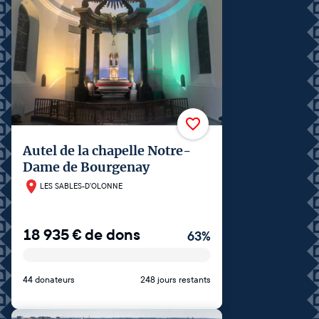
Autel de la chapelle Notre-
Dame de Bourgenay
LES SABLES-D'OLONNE
18 935
€
de dons
63
%
44 donateurs
248 jours restants