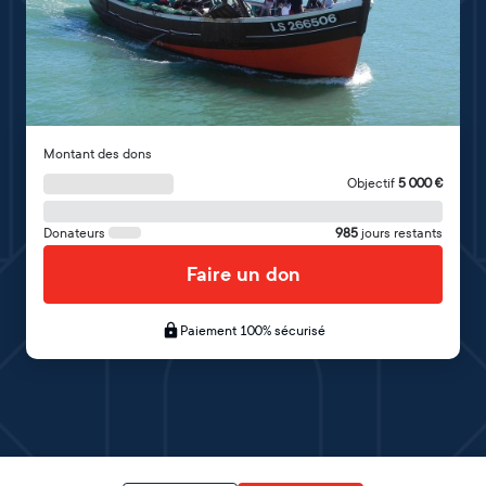
Montant des dons
Objectif
5 000
€
Donateurs
985
jours restants
Faire un don
Paiement 100% sécurisé