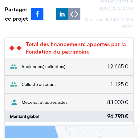
Mise en cache le
Partager
30/07/2026 17:14
ce projet
Mise à jour le
14/04/2026
09:39
Total des financements apportés par la
Fondation du patrimoine
12 665
€
Ancienne(s) collecte(s)
1 125
€
Collecte en cours
83 000
€
Mécénat et autres aides
96 790
€
Montant global