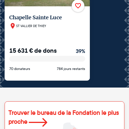
Chapelle Sainte Luce
ST VALLIER DE THIEY
15 631
€
de dons
39
%
70 donateurs
784 jours restants
Trouver le bureau de la Fondation le plus
proche