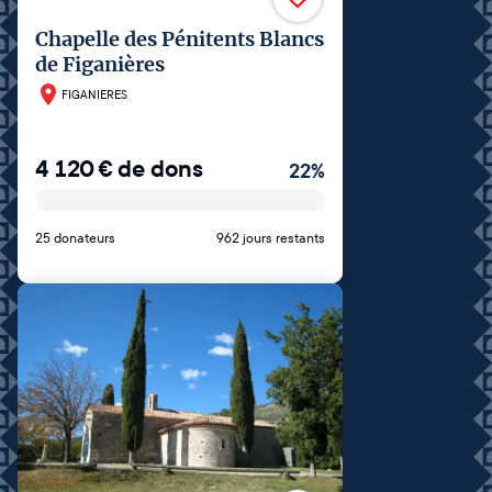
Chapelle des Pénitents Blancs
de Figanières
FIGANIERES
4 120
€
de dons
22
%
25 donateurs
962 jours restants