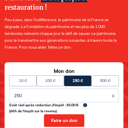
restauration !
Peu à peu, dans l'indifférence, le patrimoine de la France se
dégrade. La Fondation du patrimoine et ses plus de 1 000
bénévoles relèvent chaque jour le défi de sauver ce patrimoine
pour le transmettre aux générations suivantes, à travers toute la
France. Pour nous aider, faites un don.
Mon don
10
€
100
€
250
€
500
€
Montant libre
€
Coût réel après réduction d'impôt : 85.00 €
(66% de l'impôt sur le revenu)
Faire un don