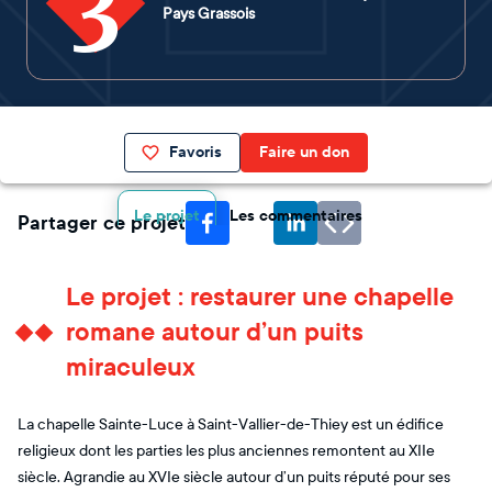
3
Pays Grassois
Favoris
Faire un don
Le projet
Les commentaires
Partager ce projet
Le projet : restaurer une chapelle
romane autour d’un puits
miraculeux
La chapelle Sainte-Luce à Saint-Vallier-de-Thiey est un édifice
religieux dont les parties les plus anciennes remontent au XIIe
siècle. Agrandie au XVIe siècle autour d’un puits réputé pour ses