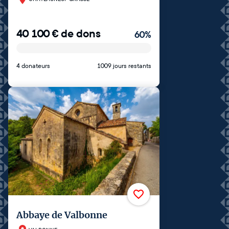
40 100
€
de dons
60
%
4 donateurs
1009 jours restants
Abbaye de Valbonne