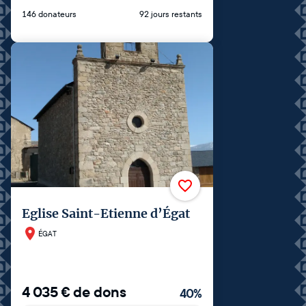
146 donateurs
92 jours restants
Eglise Saint-Etienne d’Égat
ÉGAT
4 035
€
de dons
40
%