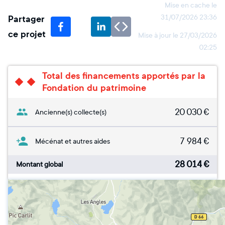
Mise en cache le
Partager
31/07/2026 23:36
ce projet
Mise à jour le
27/03/2026
02:25
Total des financements apportés par la
Fondation du patrimoine
20 030
€
Ancienne(s) collecte(s)
7 984
€
Mécénat et autres aides
28 014
€
Montant global