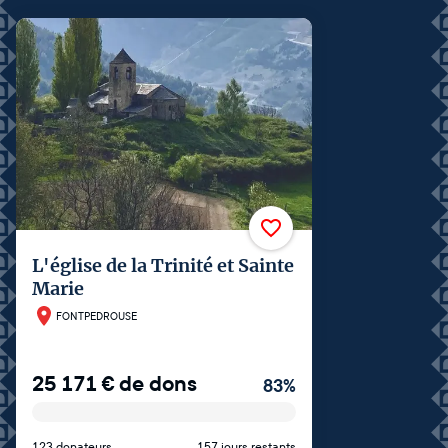
L'église de la Trinité et Sainte
Marie
FONTPEDROUSE
25 171
€
de dons
83
%
123 donateurs
157 jours restants