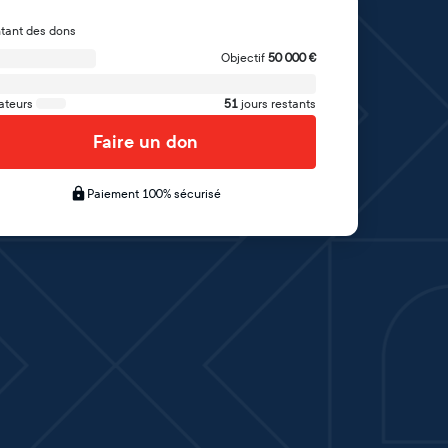
tant des dons
Objectif
50 000
€
ateurs
51
jours restants
Faire un don
Paiement 100% sécurisé