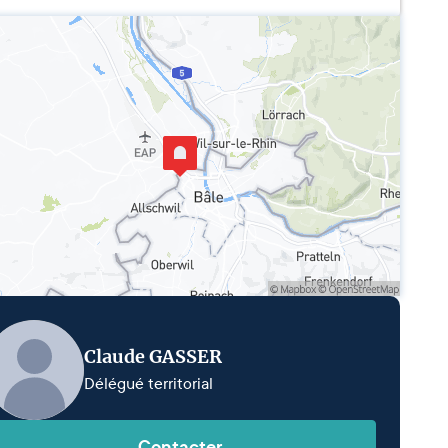
Claude GASSER
Délégué territorial
Contacter