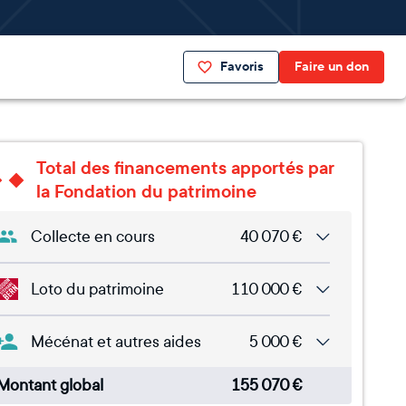
Favoris
Faire un don
Total des financements apportés par
la Fondation du patrimoine
Collecte en cours
40 070
€
Loto du patrimoine
110 000
€
Mécénat et autres aides
5 000
€
Montant global
155 070
€