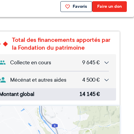
Favoris
Faire un don
Total des financements apportés par
la Fondation du patrimoine
Collecte en cours
9 645
€
Mécénat et autres aides
4 500
€
Montant global
14 145
€