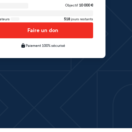
Objectif
10 000
€
ateurs
518
jours restants
Faire un don
Paiement 100% sécurisé