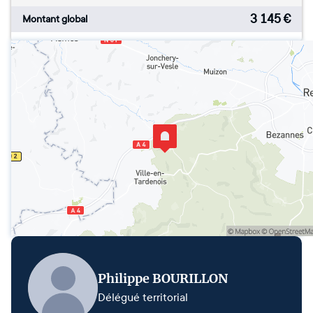
3 145
€
Montant global
Philippe BOURILLON
Délégué territorial