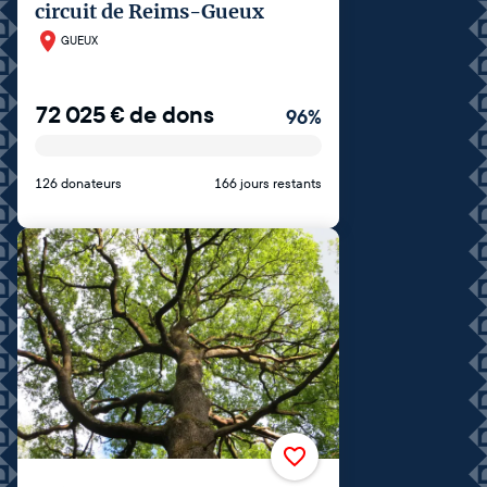
circuit de Reims-Gueux
GUEUX
72 025
€
de dons
96
%
126 donateurs
166 jours restants