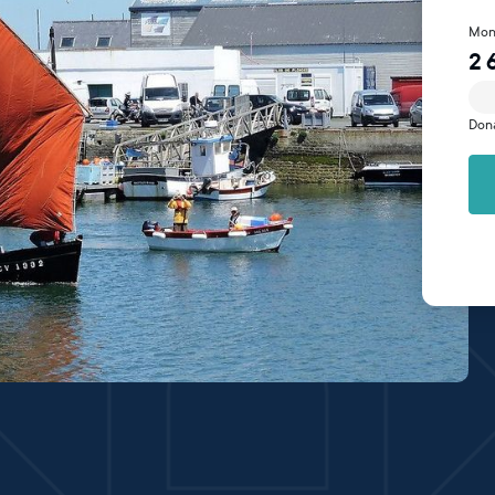
Mon
2 
Don