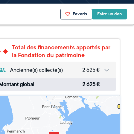
Favoris
Faire un don
Total des financements apportés par
la Fondation du patrimoine
Ancienne(s) collecte(s)
2 625
€
Montant global
2 625
€