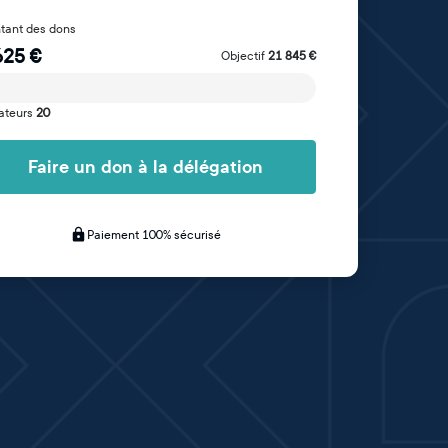
tant des dons
625
€
Objectif
21 845
€
ateurs
20
Faire un don à la délégation
Paiement 100% sécurisé