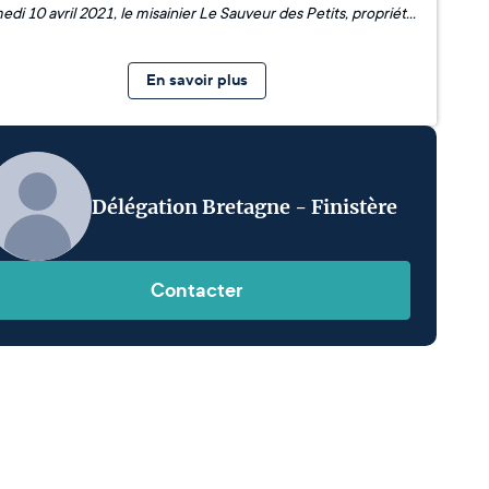
Samedi 10 avril 2021, le misainier Le Sauveur des Petits, propriété de l'Association Bag Leskon, a retrouvé les eaux salées. Ce sont les bénévoles eux-mêmes qui ont tiré le bateau, placé sur un chariot authentique, entre le chantier naval et le quai de remise à l'eau. Cette opération s'est faite dans le respect de l'ancienne tradition du chantier Le Cœur de Plobannalec-Lesconil.
En savoir plus
Délégation Bretagne - Finistère
Contacter