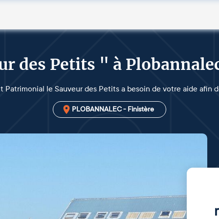
ur des Petits " à Plobannale
êt Patrimonial le Sauveur des Petits a besoin de votre aide afin 
PLOBANNALEC - Finistère