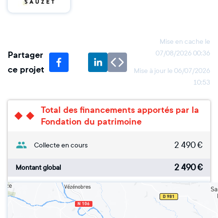
Mise en cache le
Partager
07/08/2026 00:36
ce projet
Mise à jour le
06/07/2026
10:53
Total des financements apportés par la
Fondation du patrimoine
2 490
€
Collecte en cours
2 490
€
Montant global