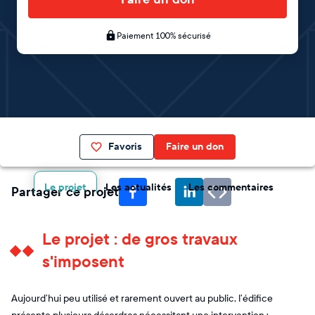
Paiement 100% sécurisé
Favoris
Faire un don
Le projet
Les actualités
Les commentaires
Partager ce projet
Le projet : de gros travaux
s'imposent
Aujourd’hui peu utilisé et rarement ouvert au public, l’édifice