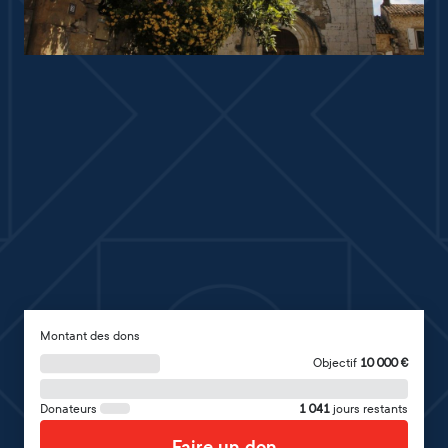
Montant des dons
Objectif
10 000
€
Donateurs
1 041
jours restants
Faire un don