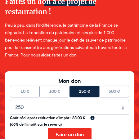
Faites un don à ce projet de
restauration !
Peu à peu, dans l'indifférence, le patrimoine de la France se
dégrade. La Fondation du patrimoine et ses plus de 1 000
bénévoles relèvent chaque jour le défi de sauver ce patrimoine
pour le transmettre aux générations suivantes, à travers toute la
France. Pour nous aider, faites un don.
Mon don
10
€
100
€
250
€
500
€
Montant libre
€
Coût réel après réduction d'impôt : 85.00 €
(66% de l'impôt sur le revenu)
Faire un don