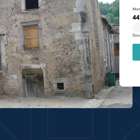
Mon
44
Don