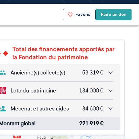
Favoris
Faire un don
Total des financements apportés par
la Fondation du patrimoine
Ancienne(s) collecte(s)
53 319
€
Loto du patrimoine
134 000
€
Mécénat et autres aides
34 600
€
Montant global
221 919
€