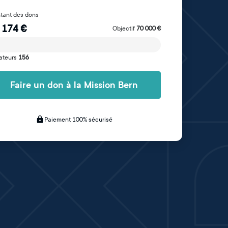
tant des dons
 174
€
Objectif
70 000
€
ateurs
156
Faire un don à la Mission Bern
Paiement 100% sécurisé