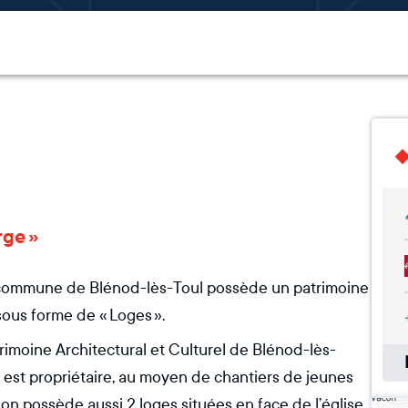
rge »
a commune de Blénod-lès-Toul possède un patrimoine
 sous forme de « Loges ».
rimoine Architectural et Culturel de Blénod-lès-
e est propriétaire, au moyen de chantiers de jeunes
ion possède aussi 2 loges situées en face de l’église,