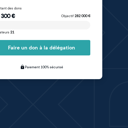
tant des dons
 300
€
Objectif
282 000
€
ateurs
21
Faire un don à la délégation
Paiement 100% sécurisé