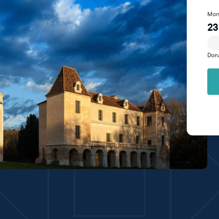
Mon
23
Don