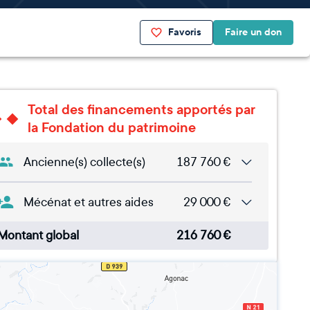
Favoris
Faire un don
Total des financements apportés par
la Fondation du patrimoine
Ancienne(s) collecte(s)
187 760
€
Mécénat et autres aides
29 000
€
Montant global
216 760
€