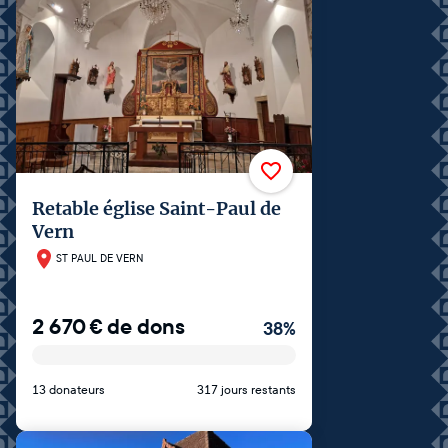
Retable église Saint-Paul de
Vern
ST PAUL DE VERN
2 670
€
de dons
38
%
13 donateurs
317 jours restants