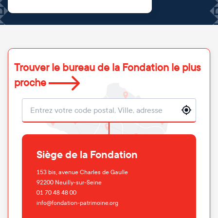
Trouver le bureau de la Fondation le plus
proche
Localisation
Siège de la Fondation
153 bis, avenue Charles de Gaulle
92200
Neuilly-sur-Seine
01 70 48 48 00
info@fondation-patrimoine.org