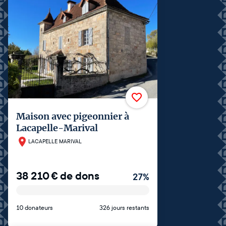
Maison avec pigeonnier à
Lacapelle-Marival
LACAPELLE MARIVAL
38 210
€
de dons
27
%
10 donateurs
326 jours restants