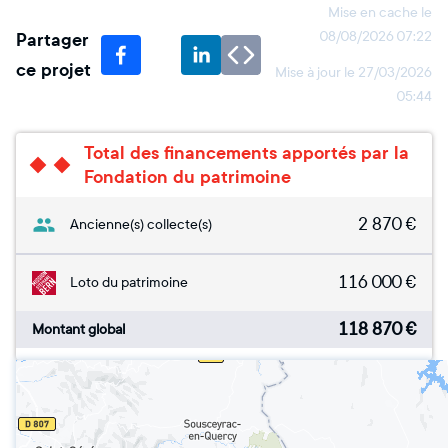
Mise en cache le
Partager
08/08/2026 07:22
ce projet
Mise à jour le
27/03/2026
05:44
Total des financements apportés par la
Fondation du patrimoine
2 870
€
Ancienne(s) collecte(s)
116 000
€
Loto du patrimoine
118 870
€
Montant global