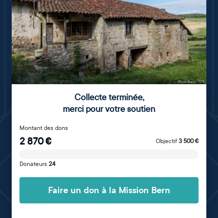
Collecte terminée
,
merci pour votre soutien
Montant des dons
2 870
€
Objectif
3 500
€
Donateurs
24
Faire un don à la Mission Bern