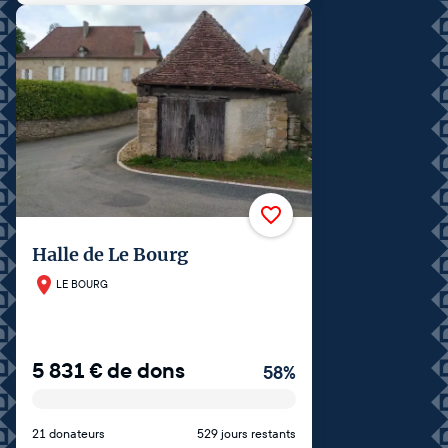
Halle de Le Bourg
LE BOURG
5 831
€
de dons
58
%
21 donateurs
529 jours restants