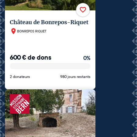
Château de Bonrepos-Riquet
BONREPOS RIQUET
600
€
de dons
0
%
2 donateurs
980 jours restants