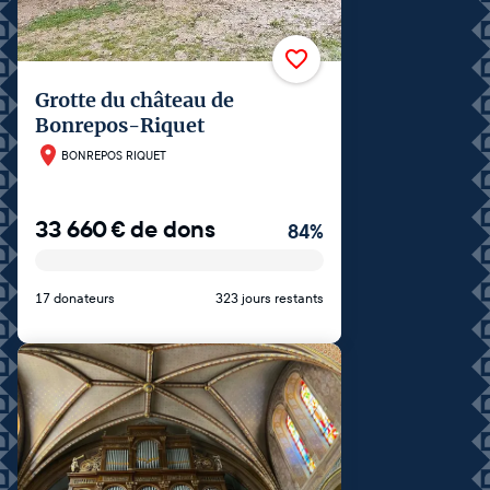
Grotte du château de
Bonrepos-Riquet
BONREPOS RIQUET
33 660
€
de dons
84
%
17 donateurs
323 jours restants